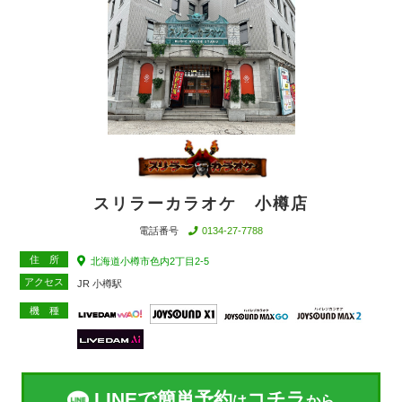
スリラーカラオケ 小樽店
電話番号
0134-27-7788
住 所
北海道小樽市色内2丁目2-5
アクセス
JR 小樽駅
機 種
LINEで簡単予約
コチラ
は
から