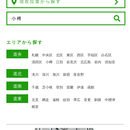
現在位置から探す
エリアから探す
道央
札幌
中央区
北区
東区
西区
手稲区
白石区
清田区
小樽
江別
岩見沢
北広島
岩内
倶知安
道北
滝川
深川
旭川
留萌
富良野
道南
千歳
苫小牧
登別
室蘭
伊達
函館
道東
北見
網走
遠軽
紋別
帯広
音更
釧路
中標津
根室